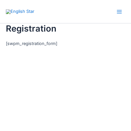
Skip
Main
to
Men
content
Registration
[swpm_registration_form]