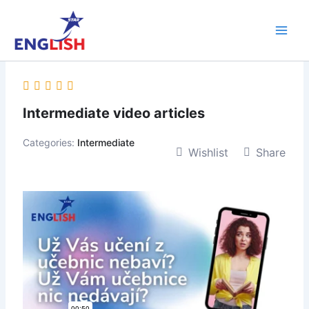
Skip
Main
to
Men
content
Intermediate video articles
Categories:
Intermediate
Wishlist
Share